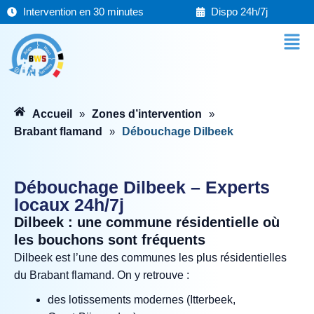
Aller
Intervention en 30 minutes
Dispo 24h/7j
au
Men
contenu
Accueil
Zones d’intervention
»
»
Brabant flamand
Débouchage Dilbeek
»
Débouchage Dilbeek – Experts
locaux 24h/7j
Dilbeek : une commune résidentielle où
les bouchons sont fréquents
Dilbeek est l’une des communes les plus résidentielles
du Brabant flamand. On y retrouve :
des lotissements modernes (Itterbeek,