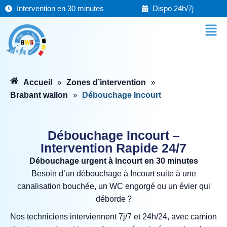
Aller
Intervention en 30 minutes
Dispo 24h/7j
au
Men
contenu
Accueil
Zones d’intervention
»
»
Brabant wallon
Débouchage Incourt
»
Débouchage Incourt –
Intervention Rapide 24/7
Débouchage urgent à Incourt en 30 minutes
Besoin d’un débouchage à Incourt suite à une
canalisation bouchée, un WC engorgé ou un évier qui
déborde ?
Nos techniciens interviennent 7j/7 et 24h/24, avec camion