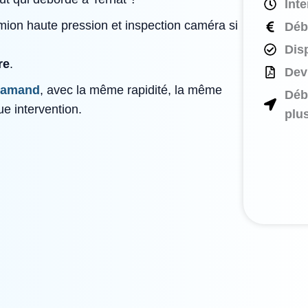
Int
amion haute pression et inspection caméra si
Déb
Disp
re
.
Devi
Flamand
, avec la même rapidité, la même
Déb
e intervention.
plu