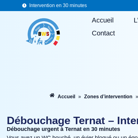
Aller
Intervention en 30 minutes
au
Accueil
L
contenu
Contact
Accueil
»
Zones d’intervention
Débouchage Ternat – Inte
Débouchage urgent à Ternat en 30 minutes
Vous avez un WC bouché, un évier bloqué ou un égou