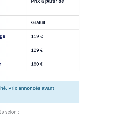
Prix à partir de
Gratuit
age
119 €
129 €
e
180 €
hé. Prix annoncés avant
és selon :