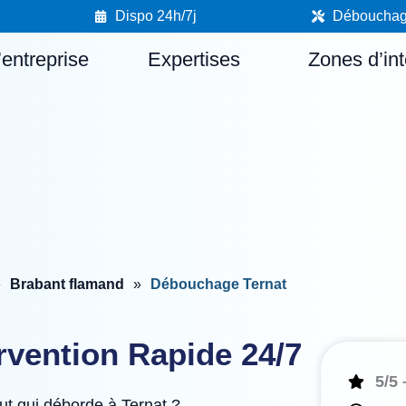
Dispo 24h/7j
Débouchage 
’entreprise
Expertises
Zones d’int
»
Brabant flamand
»
Débouchage Ternat
rvention Rapide 24/7
5/5 
t qui déborde à Ternat ?