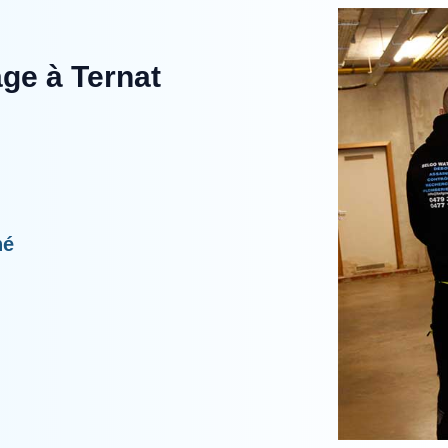
ge à Ternat
hé