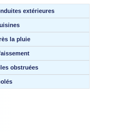
nduites extérieures
uisines
ès la pluie
faissement
les obstruées
olés