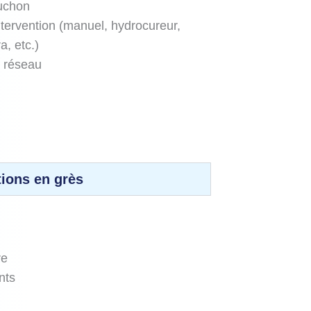
ouchon
ntervention (manuel, hydrocureur,
a, etc.)
u réseau
ions en grès
re
nts