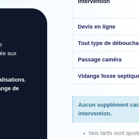
Intervention
Devis en ligne
Tout type de débouch
e
tée aux
Passage caméra
Vidange fosse septiqu
lisations
,
ange de
Aucun supplément cac
intervention.
Nos tarifs sont ajust