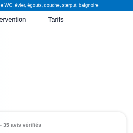
WC, évier, égouts, douche, sterput, baignoire
ervention
Tarifs
– 35 avis vérifiés