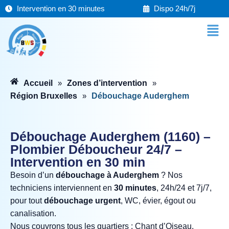
Aller
Intervention en 30 minutes
Dispo 24h/7j
au
Men
contenu
Accueil
Zones d’intervention
»
»
Région Bruxelles
Débouchage Auderghem
»
Débouchage Auderghem (1160) –
Plombier Déboucheur 24/7 –
Intervention en 30 min
Besoin d’un
débouchage à Auderghem
? Nos
techniciens interviennent en
30 minutes
, 24h/24 et 7j/7,
pour tout
débouchage urgent
, WC, évier, égout ou
canalisation.
Nous couvrons tous les quartiers : Chant d’Oiseau,