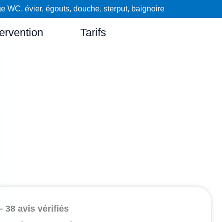
WC, évier, égouts, douche, sterput, baignoire
ervention
Tarifs
– 38 avis vérifiés