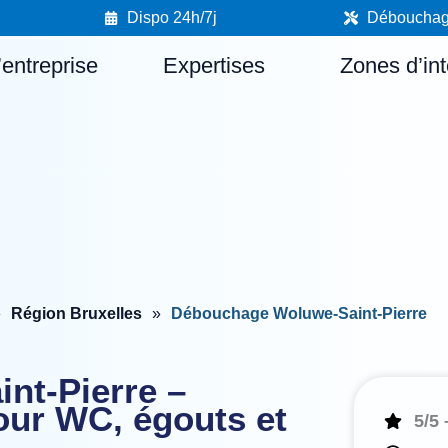
Dispo 24h/7j
Débouchage 
’entreprise
Expertises
Zones d’int
»
Région Bruxelles
»
Débouchage Woluwe-Saint-Pierre
nt‑Pierre –
pour WC, égouts et
5/5 