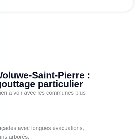
luwe‑Saint‑Pierre :
outtage particulier
rien à voir avec les communes plus
açades avec longues évacuations,
dins arborés,