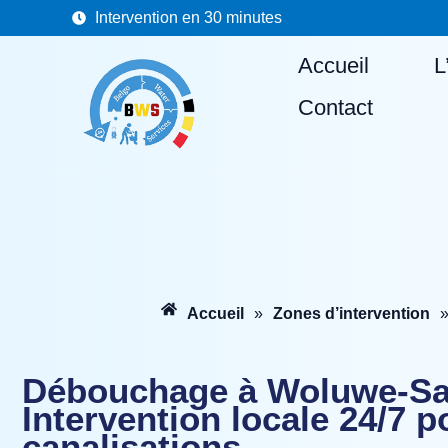
Aller
Intervention en 30 minutes
au
Accueil
L
contenu
Contact
Accueil
»
Zones d’intervention
Débouchage à Woluwe‑Sai
Intervention locale 24/7 
canalisations