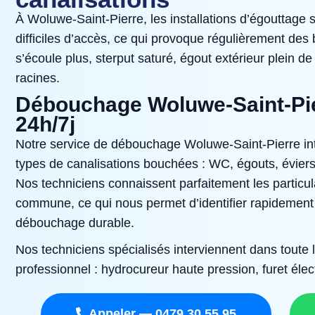
À Woluwe‑Saint‑Pierre, les installations d’égouttage 
difficiles d’accès, ce qui provoque régulièrement de
s’écoule plus, sterput saturé, égout extérieur plein 
racines.
Débouchage Woluwe‑Saint‑Pier
24h/7j
Notre service de débouchage Woluwe‑Saint‑Pierre int
types de canalisations bouchées : WC, égouts, éviers
Nos techniciens connaissent parfaitement les particul
commune, ce qui nous permet d’identifier rapidement 
débouchage durable.
Nos techniciens spécialisés interviennent dans toute
professionnel : hydrocureur haute pression, furet él
Appeler — 0479 30 55 95