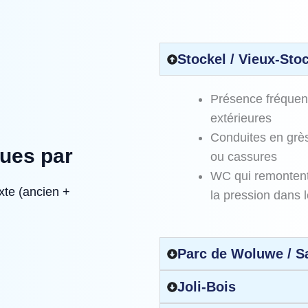
Stockel / Vieux‑Sto
Présence fréquent
extérieures
Conduites en grès
ques par
ou cassures
WC qui remontent 
xte (ancien +
la pression dans 
Parc de Woluwe / Sa
Joli‑Bois