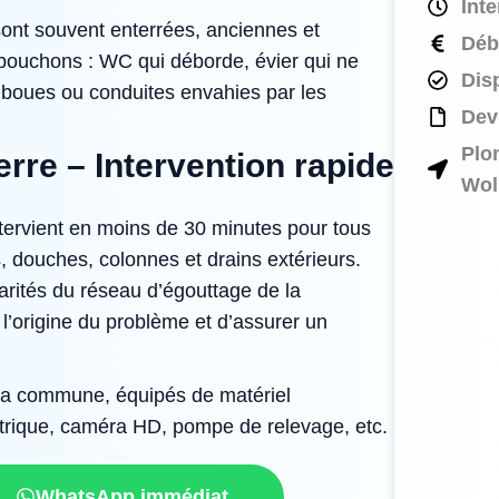
Int
sont souvent enterrées, anciennes et
Déb
s bouchons : WC qui déborde, évier qui ne
Dis
de boues ou conduites envahies par les
Devi
Plo
re – Intervention rapide
Wol
ervient en moins de 30 minutes pour tous
, douches, colonnes et drains extérieurs.
arités du réseau d’égouttage de la
l’origine du problème et d’assurer un
 la commune, équipés de matériel
ectrique, caméra HD, pompe de relevage, etc.
WhatsApp immédiat