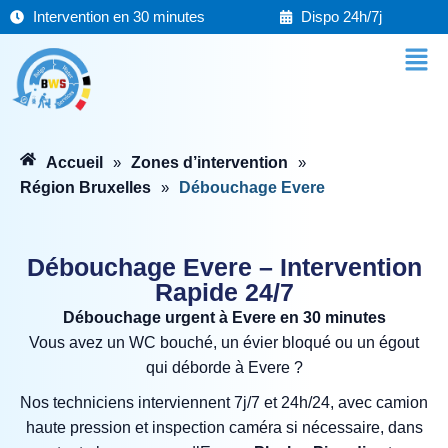
Aller
Intervention en 30 minutes
Dispo 24h/7j
au
Men
contenu
Accueil
Zones d’intervention
»
»
Région Bruxelles
Débouchage Evere
»
Débouchage Evere – Intervention
Rapide 24/7
Débouchage urgent à Evere en 30 minutes
Vous avez un WC bouché, un évier bloqué ou un égout
qui déborde à Evere ?
Nos techniciens interviennent 7j/7 et 24h/24, avec camion
haute pression et inspection caméra si nécessaire, dans